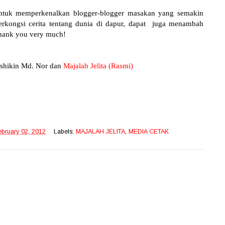
untuk memperkenalkan blogger-blogger masakan yang semakin
erkongsi cerita tentang dunia di dapur, dapat juga menambah
hank you very much!
ashikin Md. Nor dan
Majalah Jelita (Rasmi)
ebruary 02, 2012
Labels:
MAJALAH JELITA
,
MEDIA CETAK