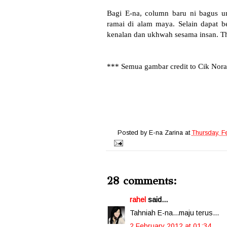
Bagi E-na, column baru ni bagus 
ramai di alam maya. Selain dapat b
kenalan dan ukhwah sesama insan. T
*** Semua gambar credit to Cik Nor
Posted by
E-na Zarina
at
Thursday, F
28 comments:
rahel
said...
Tahniah E-na...maju terus...
2 February 2012 at 01:34