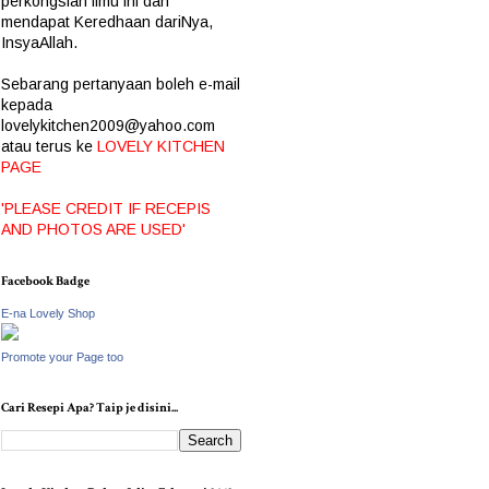
perkongsian ilmu ini dan
mendapat Keredhaan dariNya,
InsyaAllah.
Sebarang pertanyaan boleh e-mail
kepada
lovelykitchen2009@yahoo.com
atau terus ke
LOVELY KITCHEN
PAGE
'PLEASE CREDIT IF RECEPIS
AND PHOTOS ARE USED'
Facebook Badge
E-na Lovely Shop
Promote your Page too
Cari Resepi Apa? Taip je disini...