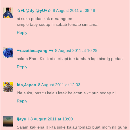
☆♥L@dy @yU♥☆
8 August 2011 at 08:48
ai suka pedas kak e-na ngeee
simple tapy sedap ni sebab tomato sini amai
Reply
♥♥azatiesayang ♥♥
8 August 2011 at 10:29
salam Ena...Klu k.atie ciliapi tue tambah lagi biar lg pedas!
Reply
Ida,Japan
8 August 2011 at 12:03
ida suka, pas tu kalau letak belacan sikit pun sedap ni..
Reply
ijayuji
8 August 2011 at 13:00
Salam kak ena!!! kita suke kalau tomato buat mcm ni! guna